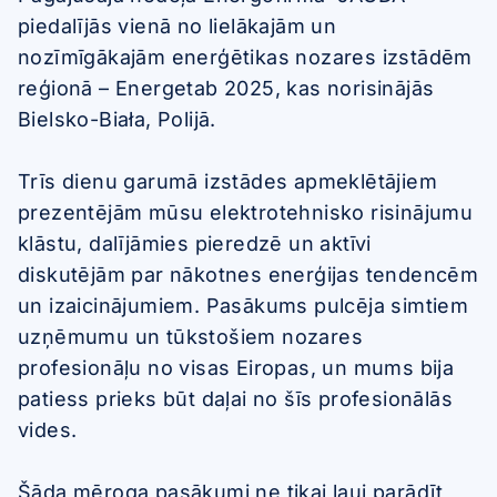
piedalījās vienā no lielākajām un
nozīmīgākajām enerģētikas nozares izstādēm
reģionā – Energetab 2025, kas norisinājās
Bielsko-Biała, Polijā.
Trīs dienu garumā izstādes apmeklētājiem
prezentējām mūsu elektrotehnisko risinājumu
klāstu, dalījāmies pieredzē un aktīvi
diskutējām par nākotnes enerģijas tendencēm
un izaicinājumiem. Pasākums pulcēja simtiem
uzņēmumu un tūkstošiem nozares
profesionāļu no visas Eiropas, un mums bija
patiess prieks būt daļai no šīs profesionālās
vides.
Šāda mēroga pasākumi ne tikai ļauj parādīt