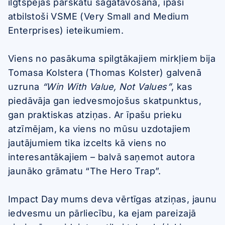
ilgtspējas pārskatu sagatavošanā, īpaši
atbilstoši VSME (Very Small and Medium
Enterprises) ieteikumiem.
Viens no pasākuma spilgtākajiem mirkļiem bija
Tomasa Kolstera (Thomas Kolster) galvenā
uzruna
“Win With Value, Not Values”
, kas
piedāvāja gan iedvesmojošus skatpunktus,
gan praktiskas atziņas. Ar īpašu prieku
atzīmējam, ka viens no mūsu uzdotajiem
jautājumiem tika izcelts kā viens no
interesantākajiem – balvā saņemot autora
jaunāko grāmatu “The Hero Trap”.
Impact Day mums deva vērtīgas atziņas, jaunu
iedvesmu un pārliecību, ka ejam pareizajā