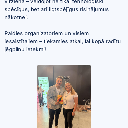
virzienā – veidojot ne tikai tehnoloģiski
spēcīgus, bet arī ilgtspējīgus risinājumus
nākotnei.
Paldies organizatoriem un visiem
iesaistītajiem – tiekamies atkal, lai kopā radītu
jēgpilnu ietekmi!