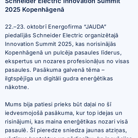
Schneider Electric Innovation Summit
2025 Kopenhāgenā
22.–23. oktobrī Energofirma “JAUDA”
piedalījās Schneider Electric organizētajā
Innovation Summit 2025, kas norisinājās
Kopenhāgenā un pulcēja pasaules līderus,
ekspertus un nozares profesionāļus no visas
pasaules. Pasākuma galvenā tēma –
ilgtspējīga un digitāli gudra enerģētikas
nākotne.
Mums bija patiesi prieks būt daļai no šī
iedvesmojošā pasākuma, kur top idejas un
risinājumi, kas maina enerģētikas nozari visā
pasaulē. Šī pieredze sniedza jaunas atziņas,