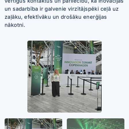
vērtīgus kontaktus un pārliecību, ka inovācijas
un sadarbība ir galvenie virzītājspēki ceļā uz
zaļāku, efektīvāku un drošāku enerģijas
nākotni.