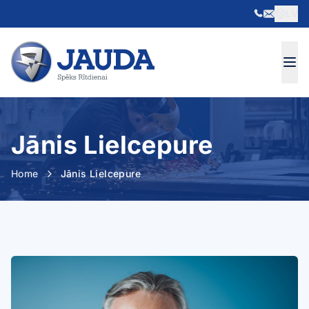
LV
Skip to content
Jānis Lielcepure
Home
Jānis Lielcepure