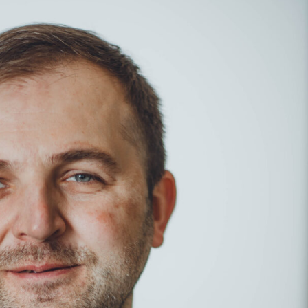
Pamatnes sadalnēm
Cokoli sadalnēm
Sadalnes pēc individuāla
pasūtījuma