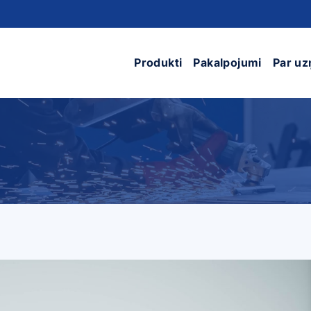
Produkti
Pakalpojumi
Par u
pusa KTA
Elektroauto uzlādes
lpošana)
sadalne
Elektropārva
elementi (EP
pusa KTA
Uzskaites sadalnes
Lielās metāl
 punkti,
Kabeļu komutācijas
konstrukcija
pasūtījumi
sadalnes
Mazie metāl
Uzskaites/kabeļu
izstrādājumi
komutācijas sadalnes
Nestandarta
Transformatoru
konstrukcija
apakšstaciju sadalnes