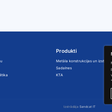
Produkti
mu
Metāla konstrukcijas un izstrād
Sadalnes
itika
KTA
Izstrādāja
Sandcat IT