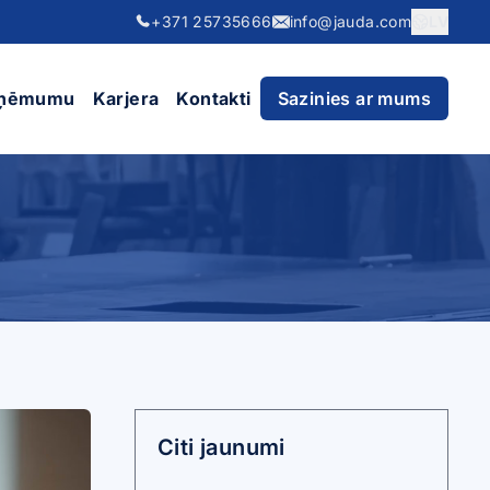
+371 25735666
info@jauda.com
LV
zņēmumu
Karjera
Kontakti
Sazinies ar mums
des līniju
L)
a
s
a
s
Citi jaunumi