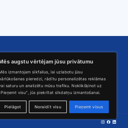
Sazināties ar mums
Mēs augstu vērtējam jūsu privātumu
SIA ENERGOFIRMA “JAUDA”
ājumi
Mēs izmantojam sīkfailus, lai uzlabotu jūsu
Krustpils iela 119A
pārlūkošanas pieredzi, rādītu personalizētas reklāmas
Rīga, LV-1057
vai saturu un analizētu mūsu trafiku. Noklikšķinot uz
info@jauda.com
"Pieņemt visu", jūs piekrītat sīkdatņu izmantošanai.
+371 25735666
Pielāgot
Noraidīt visu
Pieņemt visus