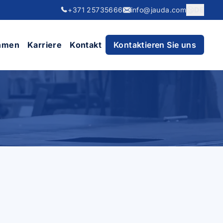
+371 25735666
info@jauda.com
DE
hmen
Karriere
Kontakt
Kontaktieren Sie uns
n
sleitungen
llstrukturen
llprodukte
tigungen aus