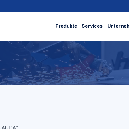
Produkte
Services
Unterne
orenstation
Schaltschränke mit
ehäuse
zähler
Bauteile vo
dienung)
Übertragung
Kabelverteilerschränke
orenstation
Grosse meta
Kabelverteilerschränke
gehäuse
mit zähler
Kleine meta
n,
Schaltschränke für
äge
Sonderanfer
transformatorenstationen
metall
Grundplatte für
schaltschränke
„JAUDA“