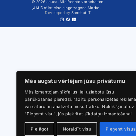
© 2026 Jauda. Alle Rechte vorbehalten.
„JAUDA“ ist eine eingetragene Marke.
Developed by
Sandcat IT
Mēs augstu vērtējam jūsu privātumu
Mēs izmantojam sīkfailus, lai uzlabotu jūsu
pārlūkošanas pieredzi, rādītu personalizētas reklām
vai saturu un analizētu mūsu trafiku. Noklikšķinot uz
"Pieņemt visu", jūs piekrītat sīkdatņu izmantošanai.
Pielāgot
Noraidīt visu
Pieņemt visus